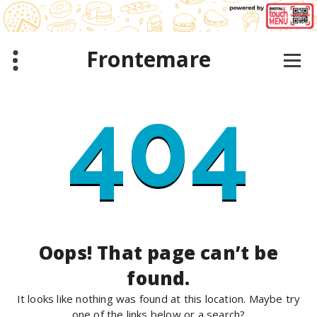
Skip
to
content
Frontemare
404
Oops! That page can’t be
found.
It looks like nothing was found at this location. Maybe try
one of the links below or a search?