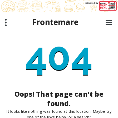
Skip
to
content
Frontemare
404
Oops! That page can’t be
found.
It looks like nothing was found at this location. Maybe try
one of the links below or a search?