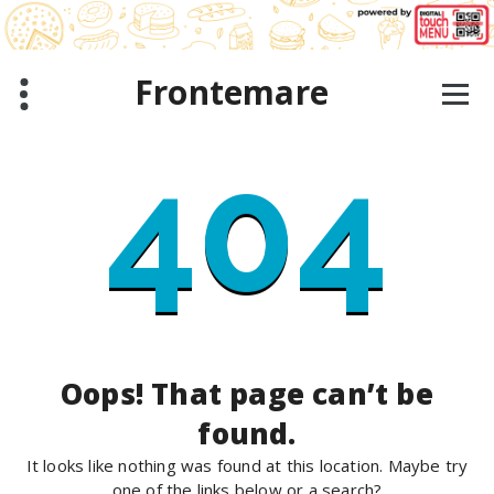
Skip
to
content
Frontemare
404
Oops! That page can’t be
found.
It looks like nothing was found at this location. Maybe try
one of the links below or a search?