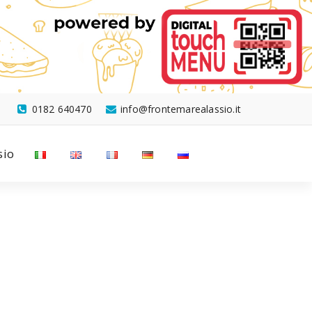
0182 640470
info@frontemarealassio.it
sio