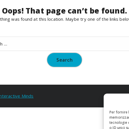
Oops! That page can’t be found.
nothing was found at this location. Maybe try one of the links bel
Search
for:
Interactive Minds
Per fornire
memorizzare
tecnologie 
o ID unici s