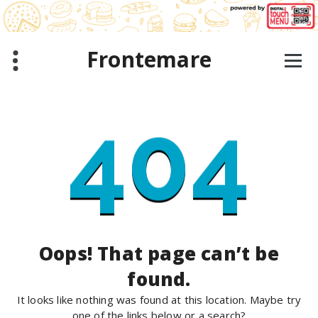
Skip
to
content
Frontemare
404
Oops! That page can’t be
found.
It looks like nothing was found at this location. Maybe try
one of the links below or a search?