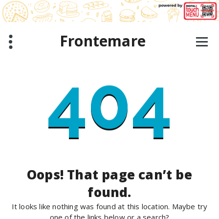
Skip
to
content
Frontemare
404
Oops! That page can’t be
found.
It looks like nothing was found at this location. Maybe try
one of the links below or a search?