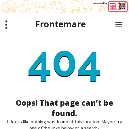
Skip
to
content
Frontemare
404
Oops! That page can’t be
found.
It looks like nothing was found at this location. Maybe try
one of the links below or a search?