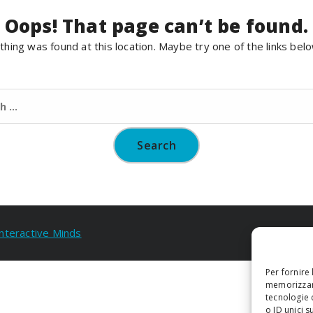
Oops! That page can’t be found.
nothing was found at this location. Maybe try one of the links bel
Search
for:
Interactive Minds
Per fornire
memorizzare
tecnologie 
o ID unici s