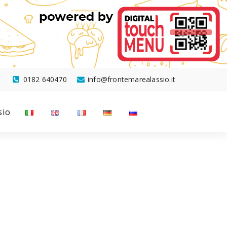
0182 640470
info@frontemarealassio.it
sio