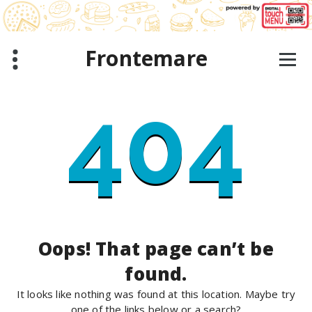
Skip
to
content
Frontemare
404
Oops! That page can’t be
found.
It looks like nothing was found at this location. Maybe try
one of the links below or a search?