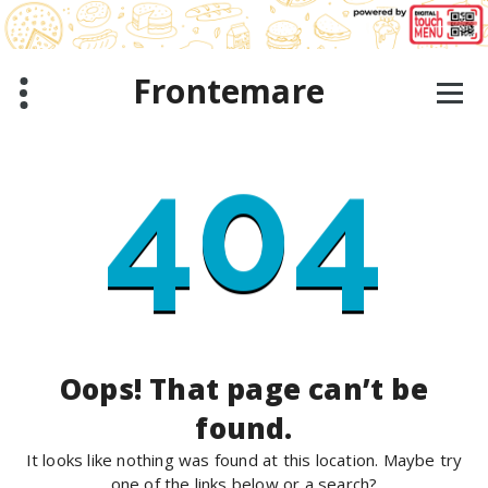
Skip
to
content
Frontemare
404
Oops! That page can’t be
found.
It looks like nothing was found at this location. Maybe try
one of the links below or a search?