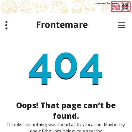
Skip
to
content
Frontemare
404
Oops! That page can’t be
found.
It looks like nothing was found at this location. Maybe try
one of the links below or a search?