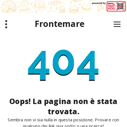
Salta
al
contenuto
Frontemare
404
Oops! La pagina non è stata
trovata.
Sembra non vi sia nulla in questa posizione. Provare con
qualcuno dei link qua sotto o una ricerca?