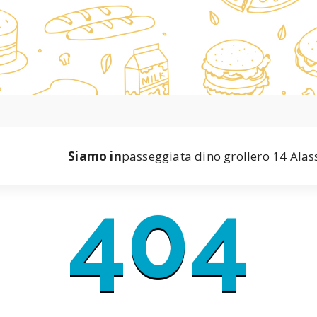
Siamo in
passeggiata dino grollero 14 Alas
404