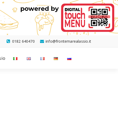
0182 640470
info@frontemarealassio.it
sio