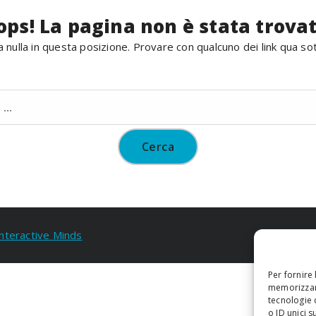
ops! La pagina non è stata trovat
 nulla in questa posizione. Provare con qualcuno dei link qua so
Ricerca
per:
Interactive Minds
Per fornire
memorizzare
tecnologie 
o ID unici s