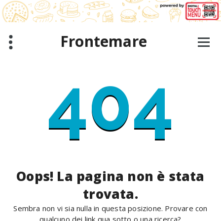
Salta
al
contenuto
Frontemare
404
Oops! La pagina non è stata
trovata.
Sembra non vi sia nulla in questa posizione. Provare con
qualcuno dei link qua sotto o una ricerca?