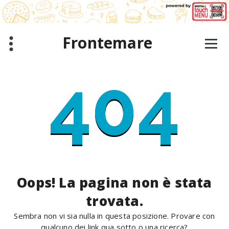
Salta
al
contenuto
Frontemare
404
Oops! La pagina non è stata
trovata.
Sembra non vi sia nulla in questa posizione. Provare con
qualcuno dei link qua sotto o una ricerca?