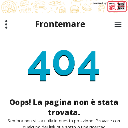
Salta
al
contenuto
Frontemare
404
Oops! La pagina non è stata
trovata.
Sembra non vi sia nulla in questa posizione. Provare con
qualcuno dei link qua sotto o una ricerca?