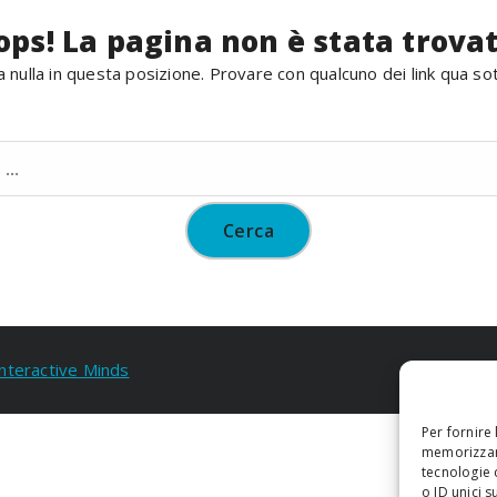
ops! La pagina non è stata trovat
 nulla in questa posizione. Provare con qualcuno dei link qua so
Ricerca
per:
Interactive Minds
Per fornire
memorizzare
tecnologie 
o ID unici s