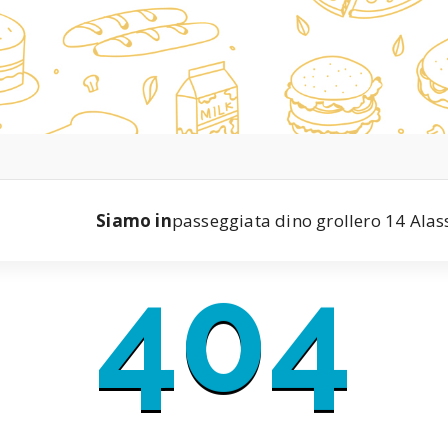
Siamo in
passeggiata dino grollero 14 Alas
404