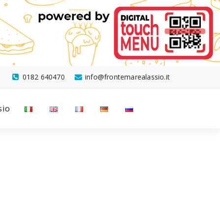
0182 640470
info@frontemarealassio.it
sio