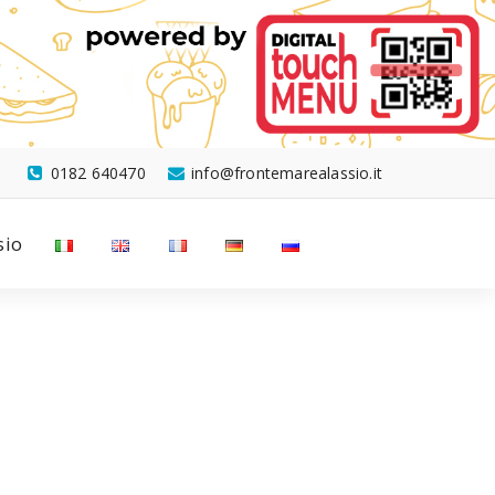
0182 640470
info@frontemarealassio.it
sio