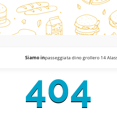
Siamo in
passeggiata dino grollero 14 Alas
404