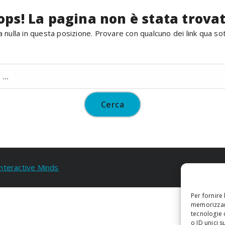
ops! La pagina non è stata trovat
 nulla in questa posizione. Provare con qualcuno dei link qua so
Ricerca
per:
Interactive Minds
Per fornire
memorizzare
tecnologie 
o ID unici s