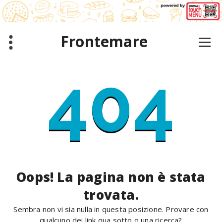
Salta
al
contenuto
Frontemare
404
Oops! La pagina non è stata
trovata.
Sembra non vi sia nulla in questa posizione. Provare con
qualcuno dei link qua sotto o una ricerca?