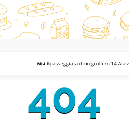
мы в
passeggiata dino grollero 14 Alas
404