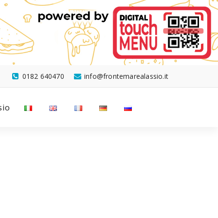
0182 640470
info@frontemarealassio.it
sio