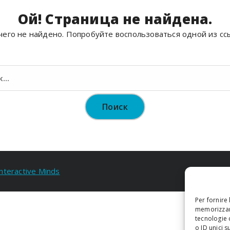
Ой! Страница не найдена.
его не найдено. Попробуйте воспользоваться одной из сс
Найти:
Interactive Minds
Per fornire
memorizzare
tecnologie 
o ID unici s