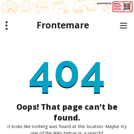
Skip
to
content
Frontemare
404
Oops! That page can’t be
found.
It looks like nothing was found at this location. Maybe try
one of the links below or a search?