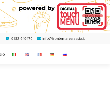
0182 640470
info@frontemarealassio.it
sio