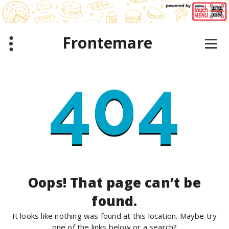
Skip
to
content
Frontemare
404
Oops! That page can’t be
found.
It looks like nothing was found at this location. Maybe try
one of the links below or a search?