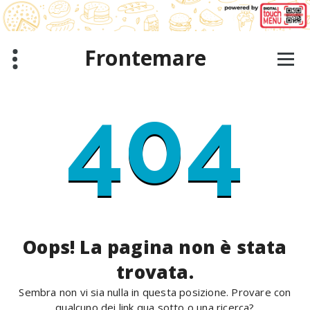
Salta
al
contenuto
Frontemare
404
Oops! La pagina non è stata
trovata.
Sembra non vi sia nulla in questa posizione. Provare con
qualcuno dei link qua sotto o una ricerca?