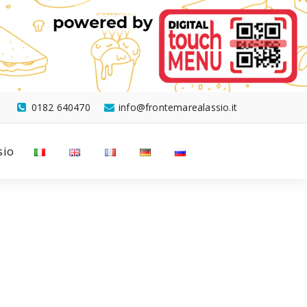
0182 640470
info@frontemarealassio.it
sio