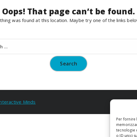
Oops! That page can’t be found.
nothing was found at this location. Maybe try one of the links bel
Search
for:
Interactive Minds
Per fornire
memorizzare
tecnologie 
o ID unici s