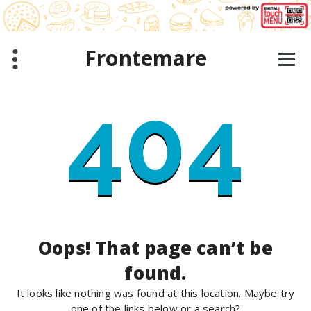
Skip
to
content
Frontemare
404
Oops! That page can’t be
found.
It looks like nothing was found at this location. Maybe try
one of the links below or a search?