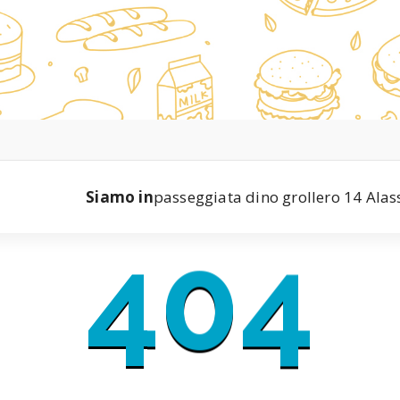
Siamo in
passeggiata dino grollero 14 Alas
404