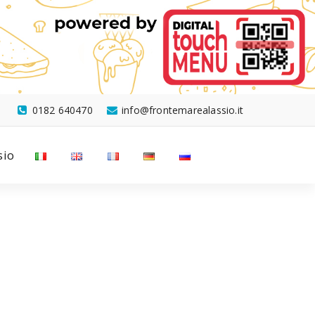
0182 640470
info@frontemarealassio.it
sio