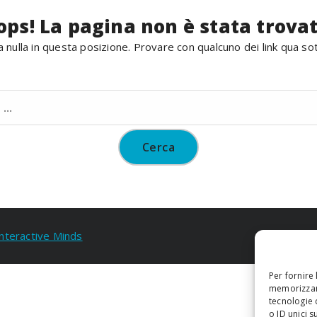
ops! La pagina non è stata trovat
 nulla in questa posizione. Provare con qualcuno dei link qua so
Ricerca
per:
Interactive Minds
Per fornire
memorizzare
tecnologie 
o ID unici s