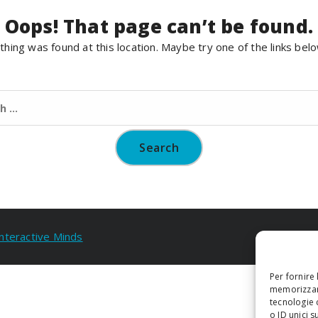
Oops! That page can’t be found.
nothing was found at this location. Maybe try one of the links bel
Search
for:
Interactive Minds
Per fornire
memorizzare
tecnologie 
o ID unici s