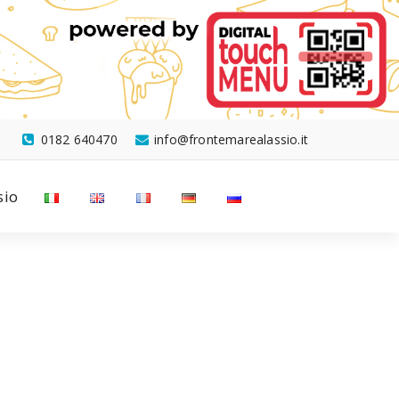
0182 640470
info@frontemarealassio.it
sio