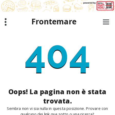
Salta
al
contenuto
Frontemare
404
Oops! La pagina non è stata
trovata.
Sembra non vi sia nulla in questa posizione. Provare con
qualcuno dei link qua sotto o una ricerca?