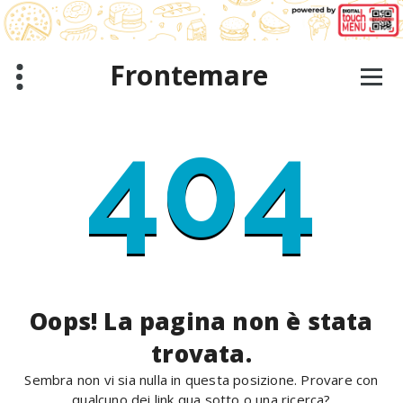
Salta
al
contenuto
Frontemare
404
Oops! La pagina non è stata
trovata.
Sembra non vi sia nulla in questa posizione. Provare con
qualcuno dei link qua sotto o una ricerca?