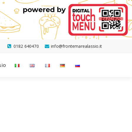
0182 640470
info@frontemarealassio.it
sio