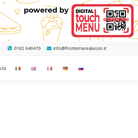
0182 640470
info@frontemarealassio.it
sio