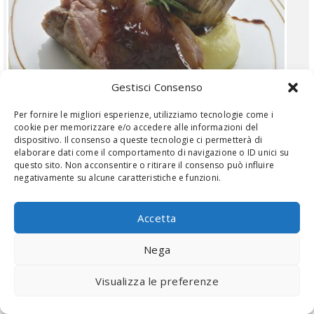
Gestisci Consenso
Per fornire le migliori esperienze, utilizziamo tecnologie come i
cookie per memorizzare e/o accedere alle informazioni del
dispositivo. Il consenso a queste tecnologie ci permetterà di
elaborare dati come il comportamento di navigazione o ID unici su
questo sito. Non acconsentire o ritirare il consenso può influire
FILET DE PORC
negativamente su alcune caratteristiche e funzioni.
17€
Accetta
(GF) Viande fraîche sélectionnée cuite à basse température
accompagnée d'une...
Nega
Visualizza le preferenze