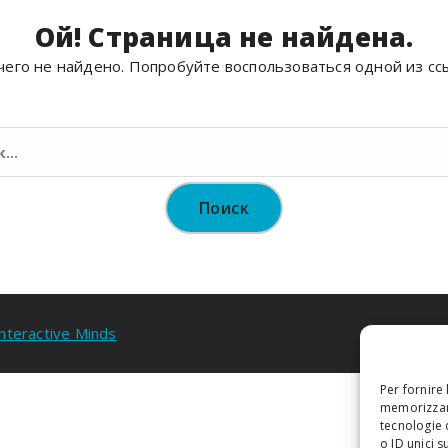
Ой! Страница не найдена.
его не найдено. Попробуйте воспользоваться одной из сс
Найти:
Interactive Minds
Per fornire
memorizzare
tecnologie 
o ID unici s