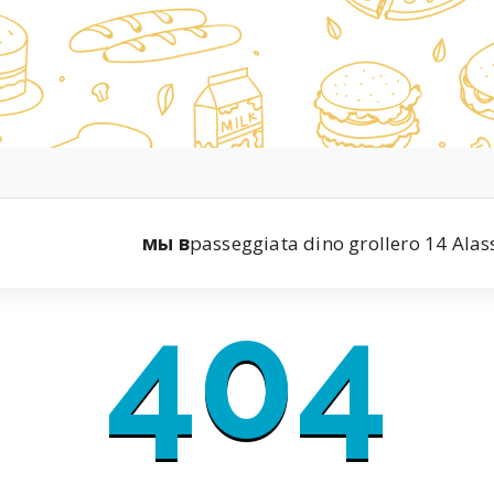
мы в
passeggiata dino grollero 14 Alas
404