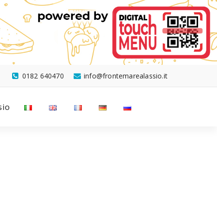
0182 640470
info@frontemarealassio.it
sio