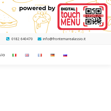
0182 640470
info@frontemarealassio.it
sio