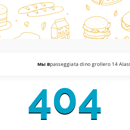
мы в
passeggiata dino grollero 14 Alas
404