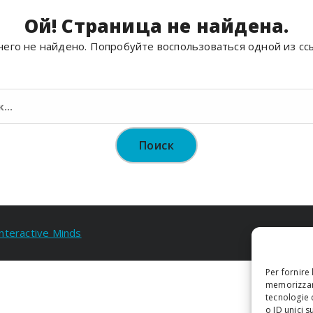
Ой! Страница не найдена.
его не найдено. Попробуйте воспользоваться одной из сс
Найти:
Interactive Minds
Per fornire
memorizzare
tecnologie 
o ID unici s