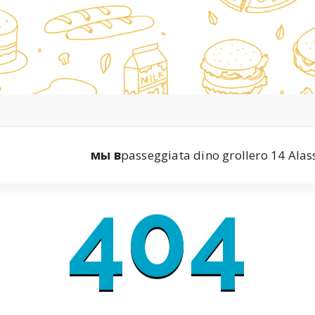
мы в
passeggiata dino grollero 14 Alas
404