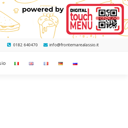
0182 640470
info@frontemarealassio.it
sio