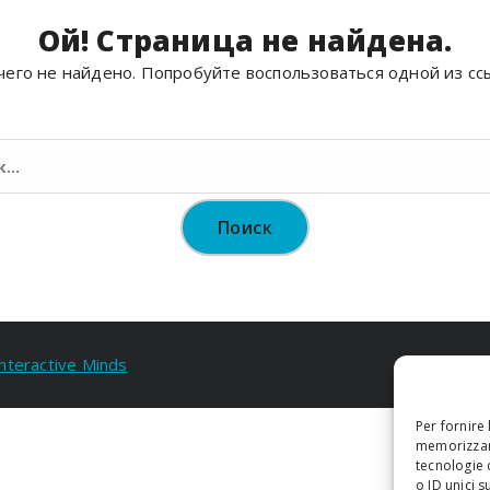
Ой! Страница не найдена.
его не найдено. Попробуйте воспользоваться одной из сс
Найти:
Interactive Minds
Per fornire
memorizzare
tecnologie 
o ID unici s