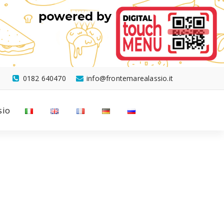
0182 640470
info@frontemarealassio.it
sio