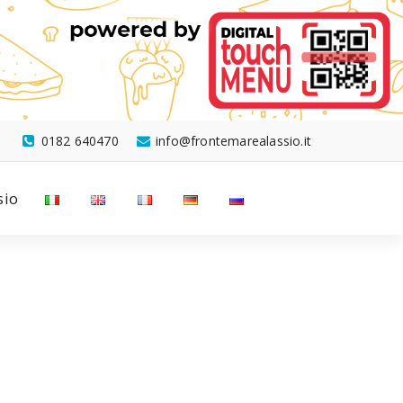
0182 640470
info@frontemarealassio.it
sio