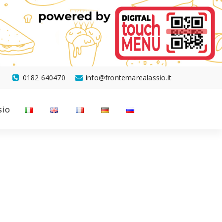
0182 640470
info@frontemarealassio.it
sio