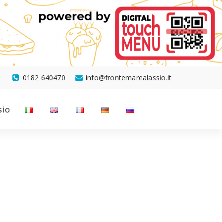
0182 640470
info@frontemarealassio.it
sio