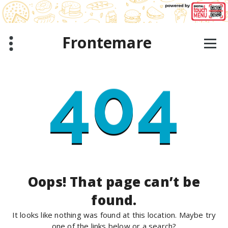
Skip
to
content
Frontemare
404
Oops! That page can’t be
found.
It looks like nothing was found at this location. Maybe try
one of the links below or a search?