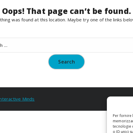
Oops! That page can’t be found.
nothing was found at this location. Maybe try one of the links bel
Search
for:
Interactive Minds
Per fornire
memorizzare
tecnologie 
o ID unici s