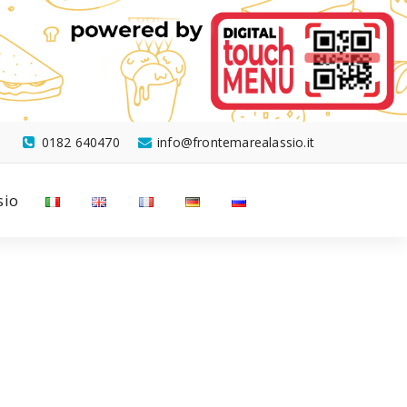
0182 640470
info@frontemarealassio.it
sio