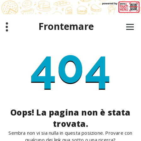
Salta
al
contenuto
Frontemare
404
Oops! La pagina non è stata
trovata.
Sembra non vi sia nulla in questa posizione. Provare con
qualcuno dei link qua sotto o una ricerca?