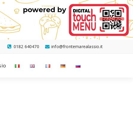
0182 640470
info@frontemarealassio.it
sio