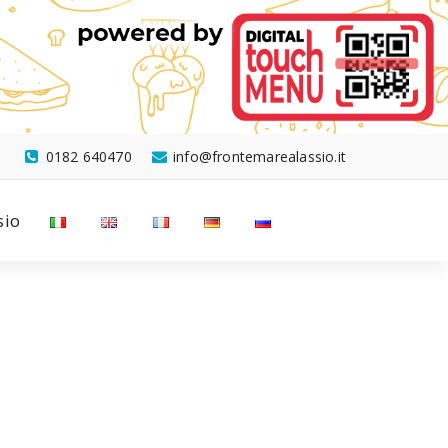
0182 640470
info@frontemarealassio.it
sio